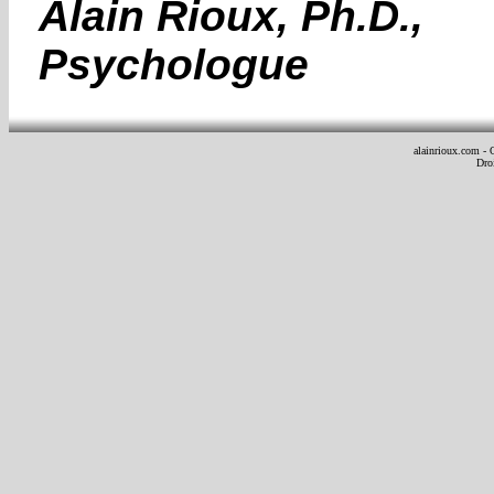
Alain Rioux, Ph.D.,
Psychologue
..
alainrioux.com - 
Dro