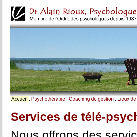
.
.
Accueil
.
Psychothérapie
.
Coaching de gestion
.
Lieux de
.
Services de télé-psyc
Nous offrons des servi